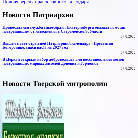
Полная версия православного календаря
Новости Патриархии
Православная служба милосердия Екатеринбурга оказала помощь
пострадавшим от наводнения в Свердловской области
07.8.2026
Вышел в свет отрывной Патриарший календарь «Пресвятая
Богородице, спаси нас!» на 2027 год
07.8.2026
В Церкви открыли набор добровольцев для восстановления домов
пострадавших мирных жителей Донецка и Горловки
07.8.2026
Новости Тверской митрополии