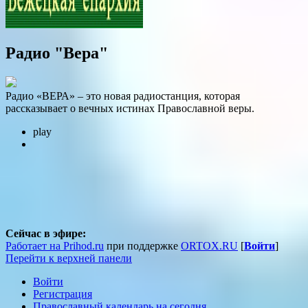
Радио "Вера"
Радио «ВЕРА» – это новая радиостанция, которая
рассказывает о вечных истинах Православной веры.
play
Сейчас в эфире:
Работает на Prihod.ru
при поддержке
ORTOX.RU
[
Войти
]
Перейти к верхней панели
Войти
Регистрация
Православный календарь на сегодня