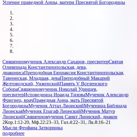
Успение праведной Анны, матери Пресвятой Богородицы
Священномученик Александр Сахаров, пресвитер
Святая
Олимпиада Константинопольская, дева,
диакониса
Преподобная Евпраксия Константинопольская,
Тавеннская, Младшая, дева
Преподобный Макарий
Желтоводский, Унженский
Память V Вселенского
Собора
Священномученик Николай Удинцев,
пресвитер
Исповедница Ираида Тихова
Мученик Александр
Фригиец, врач
Праведная Анна, мать Пресвятой
Богородицы
Мученик Аттал Лионский
Мученица Библиада
Лионская
Мученик Епагаф Лионский
Мученик Матур
Лионский
Священномученик Санкт Лионский, диакон
2Кор.1:12-20, Мф.22:23–33, Гал.4:22–31, Лк.8:16–21
Мысли Феофана Затворника
подробнее