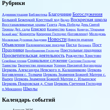
Рубрики
Богослужения
Благочиние
Администрация
Библиотека
Воскресная школа
Большой Бежецкий Крестный ход
Видео
Восстанавливаемые храмы
Газета
День Победы
День Святой
Епископ
Дет. сады
Казачество
Троицы
Клирос
Конкурс "Открывая
Концерты
Молодежь
Божий мир"
Крещение Господне (Богоявление)
Новости
Новости епархии
Московская Духовная Академия
Объявления
Пост
Пасха
Паломнические поездки
Патриарх
Праздники
Престольные праздники
Преображение Господне
Просветительская деятельность
Рождество Христово
Социальное служение
Семейные чтения
Сретение Господне
Таинства
Творчество прихожан
Успение Пресвятой Богородицы
Церковь Александра Невского п. Калашниково
Церковь
Богоявления с. Толмачи
Церковь Знамения Божией Матери с.
Вырец
Церковь Знамения Божией Матери с. Ильинское
Церковь Покровская д. Стан
Церковь Сретения Господня
Школы
п.Микшино
Календарь событий