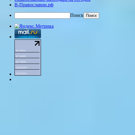
В-Православии.рф
Поиск