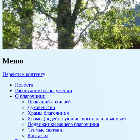
Меню
Перейти к контенту
Новости
Расписание богослужений
О благочинии
Правящий архиерей
Духовенство
Храмы благочиния
Храмы (недействующие, восстанавливаемые)
Подвижники нашего благочиния
Чтимые святыни
Контакты