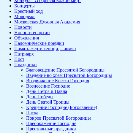
Конкурс "Открывая Божий мир"
Концерты
Крестный ход
Молодежь
Московская Духовная Академия
Новости
Новости епархии
Объявления
Паломнические поездки
Память жертв геноцида армян
Патриарх
Пост
Праздники
Благовещение Пресвятой Богородицы
Введение во храм Пресвятой Богородицы
Воздвижение Креста Господня
Вознесение Господне
День Петра и Павла
День Победы
День Святой Троицы
Крещение Господне (Богоявление)
Пасха
Покров Пресвятой Богородицы
Преображение Господне
Престольные праздники