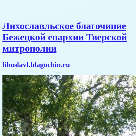
Лихославльское благочиние
Бежецкой епархии Тверской
митрополии
lihoslavl.blagochin.ru