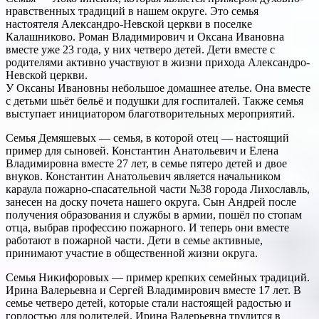
нравственных традиций в нашем округе. Это семья
настоятеля Александро-Невской церкви в поселке
Калашниково. Роман Владимирович и Оксана Ивановна
вместе уже 23 года, у них четверо детей. Дети вместе с
родителями активно участвуют в жизни прихода Александро-
Невской церкви.
У Оксаны Ивановны небольшое домашнее ателье. Она вместе
с детьми шьёт бельё и подушки для госпиталей. Также семья
выступает инициатором благотворительных мероприятий.
Семья Демяшевых — семья, в которой отец — настоящий
пример для сыновей. Константин Анатольевич и Елена
Владимировна вместе 27 лет, в семье пятеро детей и двое
внуков. Константин Анатольевич является начальником
караула пожарно-спасательной части №38 города Лихославль,
занесен на доску почета нашего округа. Сын Андрей после
получения образования и службы в армии, пошёл по стопам
отца, выбрав профессию пожарного. И теперь они вместе
работают в пожарной части. Дети в семье активные,
принимают участие в общественной жизни округа.
Семья Никифоровых — пример крепких семейных традиций.
Ирина Валерьевна и Сергей Владимирович вместе 17 лет. В
семье четверо детей, которые стали настоящей радостью и
гордостью для родителей. Ирина Валерьевна трудится в