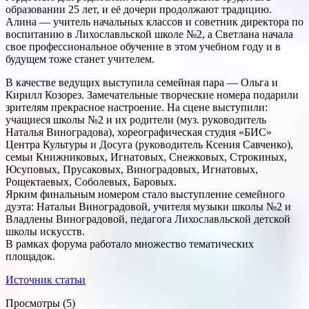
образовании 25 лет, и её дочери продолжают традицию.
Алина — учитель начальных классов и советник директора по
воспитанию в Лихославльской школе №2, а Светлана начала
свое профессиональное обучение в этом учебном году и в
будущем тоже станет учителем.
В качестве ведущих выступила семейная пара — Ольга и
Кирилл Козорез. Замечательные творческие номера подарили
зрителям прекрасное настроение. На сцене выступили:
учащиеся школы №2 и их родители (муз. руководитель
Наталья Виноградова), хореографическая студия «БИС»
Центра Культуры и Досуга (руководитель Ксения Савченко),
семьи Книжниковых, Игнатовых, Снежковых, Строкиных,
Юсуповых, Прусаковых, Виноградовых, Игнатовых,
Рощектаевых, Соболевых, Баровых.
Ярким финальным номером стало выступление семейного
дуэта: Натальи Виноградовой, учителя музыки школы №2 и
Владлены Виноградовой, педагога Лихославльской детской
школы искусств.
В рамках форума работало множество тематических
площадок.
Источник статьи
Просмотры (5)