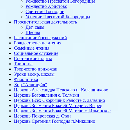
Рождество Пресвятой Богородицы
Рождество Христово
Сретение Господне
Успение Пресвятой Богородицы
Просветительская деятельность
Дет. сады
Школы
Расписание богослужений
Рождественские чтения
Семейные чтения
Социальное служение
Сретенские старты
Таинства
Творчество прихожан
Уроки воскр. школы
Флористика
Хор “Аллилуйя”
Церковь Александра Невского п. Калашниково
Церковь Богоявления с. Толмачи
Церковь Всех Скорбящих Радосте с. Залазино
Церковь Знамения Божией Матери с. Вырец
Церковь Знамения Божией Матери с. Ильинское
Церковь Покровская д. Стан
Церковь Сретения Господня п.Микшино