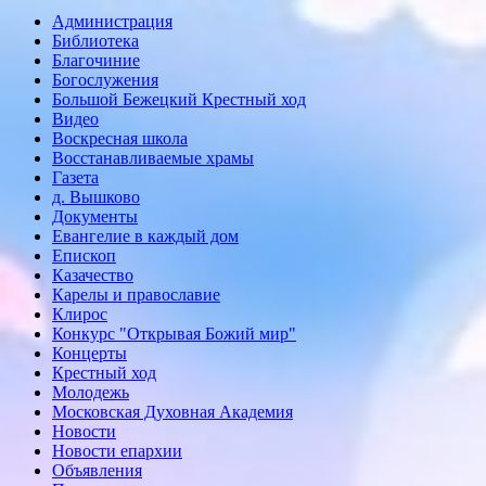
Администрация
Библиотека
Благочиние
Богослужения
Большой Бежецкий Крестный ход
Видео
Воскресная школа
Восстанавливаемые храмы
Газета
д. Вышково
Документы
Евангелие в каждый дом
Епископ
Казачество
Карелы и православие
Клирос
Конкурс "Открывая Божий мир"
Концерты
Крестный ход
Молодежь
Московская Духовная Академия
Новости
Новости епархии
Объявления