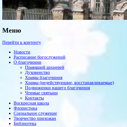
Меню
Перейти к контенту
Новости
Расписание богослужений
О благочинии
Правящий архиерей
Духовенство
Храмы благочиния
Храмы (недействующие, восстанавливаемые)
Подвижники нашего благочиния
Чтимые святыни
Контакты
Воскресная школа
Флористика
Социальное служение
Творчество прихожан
Библиотека