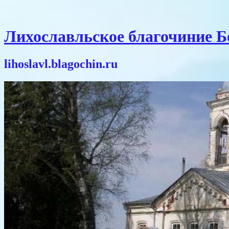
Лихославльское благочиние 
lihoslavl.blagochin.ru