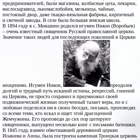
предпринимателей, были магазины, колбасные цеха, пекарни,
маслосырзавод, льномаслобойня, мельница, чайные,
постоялый двор, даже ткацко-вязальная фабрика, кирпичный
и свечной заводы. В селе была большая земская школа.
В 1894 году в с. Микшино родился игумен Никон (Воробьев)
– очень известный священник Русской православной церкви.
Значение таких людей для последующих поколений в Церкви
неоценимо. Игумен Никон,
преодолев
долгий и трудный путь исканий истины, репрессий, гонений
на Церковь, не просто сохранил и приумножил своей
подвижнической жизнью полученный талант веры, но и с
любовью поделился им в своих беседах, письмах, проповедях
со всеми теми, кто искал и ищет этой драгоценной
Жемчужины. Его проповеди до сих пор цитируют
священники, выпущено несколько книг с письмами батюшки.
В 1845 году, взамен обветшавшей деревянной церкви
Иоакима и Анны, была построена каменная Троицкая церковь