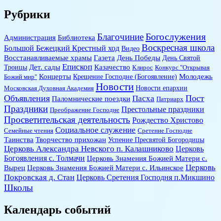
Рубрики
Богослужения
Благочиние
Администрация
Библиотека
Воскресная школа
Большой Бежецкий Крестный ход
Видео
Восстанавливаемые храмы
Газета
День Победы
День Святой
Епископ
Дет. сады
Казачество
Троицы
Клирос
Конкурс "Открывая
Концерты
Молодежь
Божий мир"
Крещение Господне (Богоявление)
Новости
Новости епархии
Московская Духовная Академия
Объявления
Пост
Пасха
Паломнические поездки
Патриарх
Праздники
Престольные праздники
Преображение Господне
Просветительская деятельность
Рождество Христово
Социальное служение
Семейные чтения
Сретение Господне
Таинства
Творчество прихожан
Успение Пресвятой Богородицы
Церковь Александра Невского п. Калашниково
Церковь
Богоявления с. Толмачи
Церковь Знамения Божией Матери с.
Церковь
Вырец
Церковь Знамения Божией Матери с. Ильинское
Покровская д. Стан
Церковь Сретения Господня п.Микшино
Школы
Календарь событий