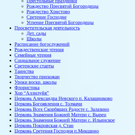
Престольные праздники
Рождество Пресвятой Богородицы
Рождество Христово
Сретение Господне
Успение Пресвятой Богородицы
Просветительская деятельность
Дет. сады
Школы
Расписание богослужений
Рождественские чтения
Семейные чтения
Социальное служение
Сретенские старты
Таинства
Творчество прихожан
Уроки воскр. школы
Флористика
Хор “Аллилуйя”
Церковь Александра Невского п. Калашниково
Церковь Богоявления с. Толмачи
Церковь Всех Скорбящих Радосте с. Залазино
Церковь Знамения Божией Матери с. Вырец
Церковь Знамения Божией Матери с. Ильинское
Церковь Покровская д. Стан
Церковь Сретения Господня п.Микшино