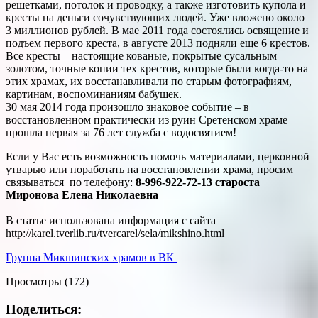
решетками, потолок и проводку, а также изготовить купола и
кресты на деньги сочувствующих людей. Уже вложено около
3 миллионов рублей. В мае 2011 года состоялись освящение и
подъем первого креста, в августе 2013 подняли еще 6 крестов.
Все кресты – настоящие кованые, покрытые сусальным
золотом, точные копии тех крестов, которые были когда-то на
этих храмах, их восстанавливали по старым фотографиям,
картинам, воспоминаниям бабушек.
30 мая 2014 года произошло знаковое событие – в
восстановленном практически из руин Сретенском храме
прошла первая за 76 лет служба с водосвятием!
Если у Вас есть возможность помочь материалами, церковной
утварью или поработать на восстановлении храма, просим
связываться по телефону:
8-996-922-72-13 староста
Миронова Елена Николаевна
В статье использована информация с сайта
http://karel.tverlib.ru/tvercarel/sela/mikshino.html
Группа Микшинских храмов в ВК
Просмотры (172)
Поделиться: