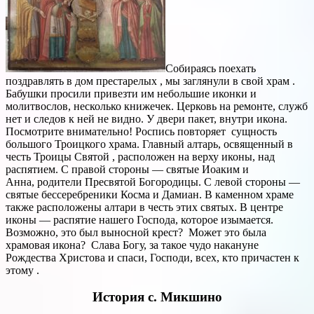
Собираясь поехать
поздравлять в дом престарелых , мы заглянули в свой храм .
Бабушки просили привезти им небольшие иконки и
молитвослов, несколько книжечек. Церковь на ремонте, служб
нет и следов к ней не видно. У двери пакет, внутри икона.
Посмотрите внимательно! Роспись повторяет сущность
большого Троицкого храма. Главный алтарь, освященный в
честь Троицы Святой , расположен на верху иконы, над
распятием. С правой стороны — святые Иоаким и
Анна, родители Пресвятой Богородицы. С левой стороны —
святые бессеребреники Косма и Дамиан. В каменном храме
также расположены алтари в честь этих святых. В центре
иконы — распятие нашего Господа, которое изымается.
Возможно, это был выносной крест? Может это была
храмовая икона? Слава Богу, за такое чудо накануне
Рождества Христова и спаси, Господи, всех, кто причастен к
этому .
История с. Микшино