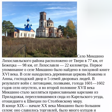
Село Микшино
Лихославльского района расположено от Твери в 77 км, от
Бежецка — 98 км, от Лихославля — 22 километра. Первое
упоминание о селе Микшино было найдено в писцовой книге
XVI века. В селе находились деревянная церковь Иоакима и
Анны, господский двор и 5 семей дворовых людей. В
результате войн с литовцами, поляками, голода 1601—1602
годов село опустело, и во второй половине XVII века
Микшино стало заселяться православными карелами из
Приладожья, переселившимися сюда из Карельского уезда,
отошедшего к Швеции по Столбовскому миру.
В конце XIX— начале XX века Микшино было большим
селом: оно славилось торговлей, было много купцов и