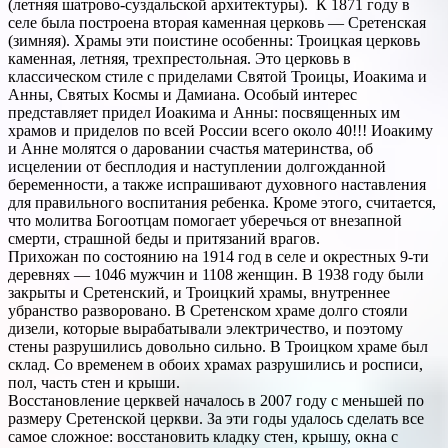
(летняя шатрово-суздальской архитектуры). К 1871 году в
селе была построена вторая каменная церковь — Сретенская
(зимняя). Храмы эти поистине особенны: Троицкая церковь
каменная, летняя, трехпрестольная. Это церковь в
классическом стиле с приделами Святой Троицы, Иоакима и
Анны, Святых Космы и Дамиана. Особый интерес
представляет придел Иоакима и Анны: посвященных им
храмов и приделов по всей России всего около 40!!! Иоакиму
и Анне молятся о даровании счастья материнства, об
исцелении от бесплодия и наступлении долгожданной
беременности, а также испрашивают духовного наставления
для правильного воспитания ребенка. Кроме этого, считается,
что молитва Богоотцам помогает уберечься от внезапной
смерти, страшной беды и притязаний врагов.
Прихожан по состоянию на 1914 год в селе и окрестных 9-ти
деревнях — 1046 мужчин и 1108 женщин. В 1938 году были
закрыты и Сретенский, и Троицкий храмы, внутреннее
убранство разворовано. В Сретенском храме долго стояли
дизели, которые вырабатывали электричество, и поэтому
стены разрушились довольно сильно. В Троицком храме был
склад. Со временем в обоих храмах разрушились и росписи,
пол, часть стен и крыши.
Восстановление церквей началось в 2007 году с меньшей по
размеру Сретенской церкви. За эти годы удалось сделать все
самое сложное: восстановить кладку стен, крышу, окна с