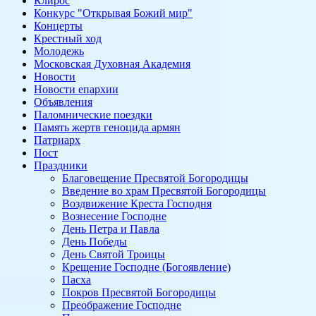
Клирос
Конкурс "Открывая Божий мир"
Концерты
Крестный ход
Молодежь
Московская Духовная Академия
Новости
Новости епархии
Объявления
Паломнические поездки
Память жертв геноцида армян
Патриарх
Пост
Праздники
Благовещение Пресвятой Богородицы
Введение во храм Пресвятой Богородицы
Воздвижение Креста Господня
Вознесение Господне
День Петра и Павла
День Победы
День Святой Троицы
Крещение Господне (Богоявление)
Пасха
Покров Пресвятой Богородицы
Преображение Господне