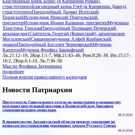
Благоверный князь Борис (в Крещении Роман),
страстотерпец
Благоверный князь Глеб (в Крещении Давид),
страстотерпец
Преподобный Далмат Исетский,
Пермский
Исповедник Николай Понгильский,
пресвитер
Исповедник Иоанн Калинин, пресвитер
Мученица
Христина Тирская
Преподобный Поликарп Печерский,
архимандрит
Святитель Георгий (Конисский), архиепископ
Могилевский
Священномученик Алфей Корбанский,
диакон
Преподобный Боголеп Черноярский
Мученик
Капитон
Мученик Феофил Закинфский
Лк.21:12–19, 2Кор.1:1-7, Мф.21:43–46, Рим.8:28–39, Ин.15:17–
16:2, 2Кор.6:1-10, Лк.7:36–50
Мысли Феофана Затворника
подробнее
Полная версия православного календаря
Новости Патриархии
Председатель Синодального отдела по монастырям и монашеству
возглавил престольный праздник в Борисоглебском Аносином
ставропигиальном монастыре
06.8.2026
В правительстве Архангельской области прошло совещание по
вопросам восстановления деревянных храмов Русского Севера
06.8.2026