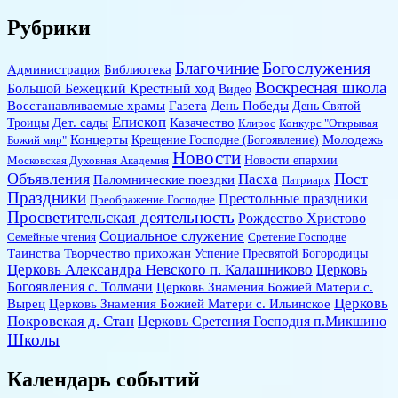
Рубрики
Богослужения
Благочиние
Администрация
Библиотека
Воскресная школа
Большой Бежецкий Крестный ход
Видео
Восстанавливаемые храмы
Газета
День Победы
День Святой
Епископ
Дет. сады
Казачество
Троицы
Клирос
Конкурс "Открывая
Концерты
Молодежь
Божий мир"
Крещение Господне (Богоявление)
Новости
Новости епархии
Московская Духовная Академия
Объявления
Пост
Пасха
Паломнические поездки
Патриарх
Праздники
Престольные праздники
Преображение Господне
Просветительская деятельность
Рождество Христово
Социальное служение
Семейные чтения
Сретение Господне
Таинства
Творчество прихожан
Успение Пресвятой Богородицы
Церковь Александра Невского п. Калашниково
Церковь
Богоявления с. Толмачи
Церковь Знамения Божией Матери с.
Церковь
Вырец
Церковь Знамения Божией Матери с. Ильинское
Покровская д. Стан
Церковь Сретения Господня п.Микшино
Школы
Календарь событий