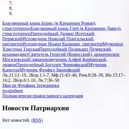
Благоверный князь Борис (в Крещении Роман),
страстотерпец
Благоверный князь Глеб (в Крещении Давид),
страстотерпец
Преподобный Далмат Исетский,
Пермский
Исповедник Николай Понгильский,
пресвитер
Исповедник Иоанн Калинин, пресвитер
Мученица
Христина Тирская
Преподобный Поликарп Печерский,
архимандрит
Святитель Георгий (Конисский), архиепископ
Могилевский
Священномученик Алфей Корбанский,
диакон
Преподобный Боголеп Черноярский
Мученик
Капитон
Мученик Феофил Закинфский
Лк.21:12–19, 2Кор.1:1-7, Мф.21:43–46, Рим.8:28–39, Ин.15:17–
16:2, 2Кор.6:1-10, Лк.7:36–50
Мысли Феофана Затворника
подробнее
Полная версия православного календаря
Новости Патриархии
Нет новостей.
(RSS)