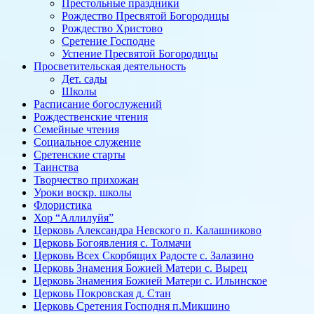
Престольные праздники
Рождество Пресвятой Богородицы
Рождество Христово
Сретение Господне
Успение Пресвятой Богородицы
Просветительская деятельность
Дет. сады
Школы
Расписание богослужений
Рождественские чтения
Семейные чтения
Социальное служение
Сретенские старты
Таинства
Творчество прихожан
Уроки воскр. школы
Флористика
Хор “Аллилуйя”
Церковь Александра Невского п. Калашниково
Церковь Богоявления с. Толмачи
Церковь Всех Скорбящих Радосте с. Залазино
Церковь Знамения Божией Матери с. Вырец
Церковь Знамения Божией Матери с. Ильинское
Церковь Покровская д. Стан
Церковь Сретения Господня п.Микшино