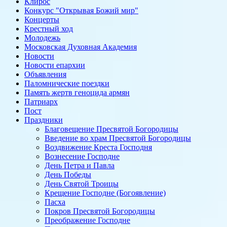
Клирос
Конкурс "Открывая Божий мир"
Концерты
Крестный ход
Молодежь
Московская Духовная Академия
Новости
Новости епархии
Объявления
Паломнические поездки
Память жертв геноцида армян
Патриарх
Пост
Праздники
Благовещение Пресвятой Богородицы
Введение во храм Пресвятой Богородицы
Воздвижение Креста Господня
Вознесение Господне
День Петра и Павла
День Победы
День Святой Троицы
Крещение Господне (Богоявление)
Пасха
Покров Пресвятой Богородицы
Преображение Господне