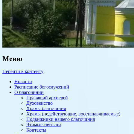
Меню
Перейти к контенту
Новости
Расписание богослужений
О благочинии
Правящий архиерей
Духовенство
Храмы благочиния
Храмы (недействующие, восстанавливаемые)
Подвижники нашего благочиния
Чтимые святыни
Контакты