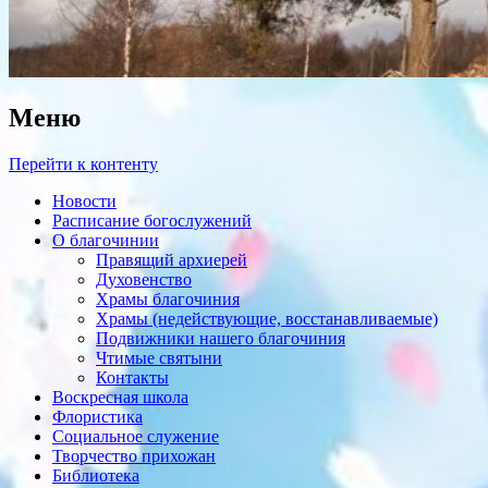
Меню
Перейти к контенту
Новости
Расписание богослужений
О благочинии
Правящий архиерей
Духовенство
Храмы благочиния
Храмы (недействующие, восстанавливаемые)
Подвижники нашего благочиния
Чтимые святыни
Контакты
Воскресная школа
Флористика
Социальное служение
Творчество прихожан
Библиотека