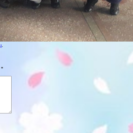
ц
.
ы
*