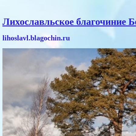
Лихославльское благочиние 
lihoslavl.blagochin.ru